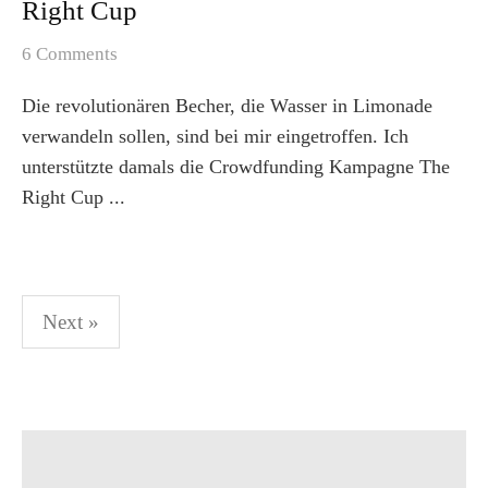
Right Cup
6 Comments
Die revolutionären Becher, die Wasser in Limonade
verwandeln sollen, sind bei mir eingetroffen. Ich
unterstützte damals die Crowdfunding Kampagne The
Right Cup ...
Next »
B
e
i
t