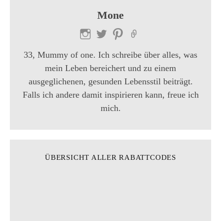
r
Mone
a
g
33, Mummy of one. Ich schreibe über alles, was
s
mein Leben bereichert und zu einem
ausgeglichenen, gesunden Lebensstil beiträgt.
-
Falls ich andere damit inspirieren kann, freue ich
N
mich.
a
v
i
ÜBERSICHT ALLER RABATTCODES
g
a
t