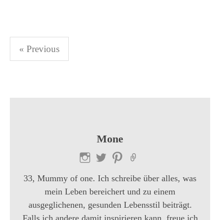
« Previous
B
e
i
t
r
Mone
a
g
33, Mummy of one. Ich schreibe über alles, was
s
mein Leben bereichert und zu einem
ausgeglichenen, gesunden Lebensstil beiträgt.
-
Falls ich andere damit inspirieren kann, freue ich